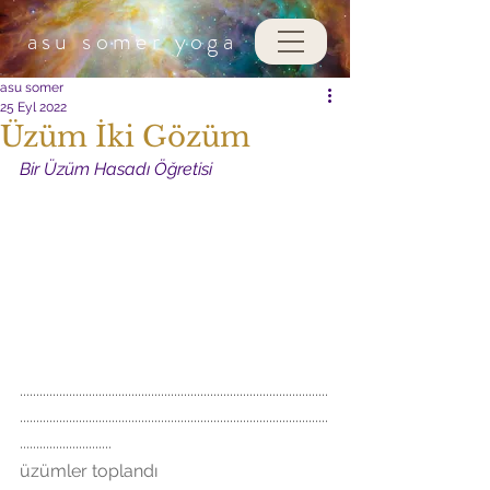
asu somer
yoga
asu somer
25 Eyl 2022
Üzüm İki Gözüm
Bir Üzüm Hasadı Öğretisi
..............................................................................................
..............................................................................................
............................
üzümler toplandı 