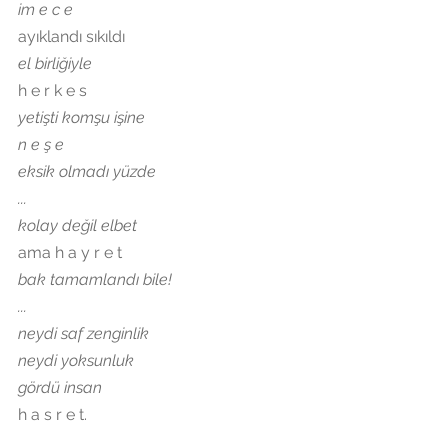
im e c e
ayıklandı sıkıldı
el birliğiyle
h e r k e s
yetişti komşu işine 
n e ş e
eksik olmadı yüzde
...
kolay 
değil elbet
ama h a y r e t
bak 
tamamlandı 
bile!
...
neydi saf zenginlik
neydi y
oksunluk
g
ördü insan 
h a s r e
 t.