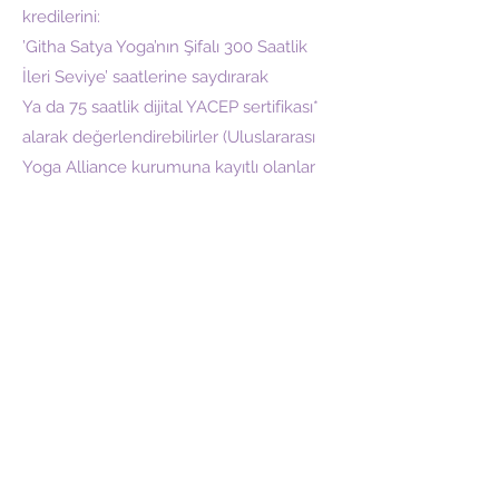
kredilerini:
’Githa Satya Yoga’nın Şifalı 300 Saatlik
İleri Seviye’ saatlerine saydırarak
Ya da 75 saatlik dijital YACEP sertifikası*
alarak değerlendirebilirler (Uluslararası
Yoga Alliance kurumuna kayıtlı olanlar
için geçerlidir).
İptal ve İade Prosedürü:
30 Kasım 2025 tarihine kadar herhangi
bir sebeple programa katılmaktan
vazgeçilmesi halinde ön ödeme hariç,
program ücreti % 100 kesintisiz olarak
iade edilir. 30 Kasım 2025 tarihinden
sonra herhangi bir sebeple programa
katılmaktan vazgeçilmesi halinde
toplam ücretin %50’si iade edilir. Şubat