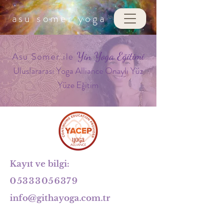
asu somer
yoga
Asu Somer ile
Yin Yoga Eğitimi
Uluslararası Yoga Alliance Onaylı Yüz
Yüze Eğitim
Kayıt ve bilgi:
05333056379
info@githayoga.com.tr