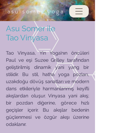
asu somer
yoga
Asu Somer ile
Tao Vinyasa
Tao Vinyasa, Yin Yoga’nın öncüleri
Paul ve eşi Suzee Grilley tarafından
geliştirilmiş dinamik yani yang bir
stilidir. Bu stil, hatha yoga pozları,
uzakdoğu dövüş sanatları ve modern
dans etkileriyle harmanlanmış keyifli
akışlardan oluşur. Vinyasa yani akış;
bir pozdan diğerine, görece hızlı
geçişler içerir. Bu akışlar bedenin
güçlenmesi ve özgür akışı üzerine
odaklanır.