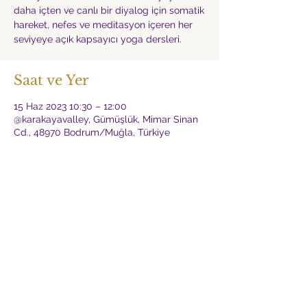
daha içten ve canlı bir diyalog için somatik
hareket, nefes ve meditasyon içeren her
seviyeye açık kapsayıcı yoga dersleri.
Saat ve Yer
15 Haz 2023 10:30 – 12:00
@karakayavalley, Gümüşlük, Mimar Sinan
Cd., 48970 Bodrum/Muğla, Türkiye
Hakkında
Bilgi ve rezervasyon için instagram 
üzerinden @karakayavalley 'e mesaj atınız.
Etkinliği Paylaş