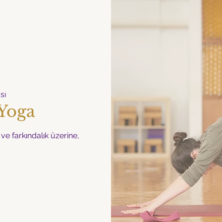
sı
 Yoga
e farkındalık üzerine,