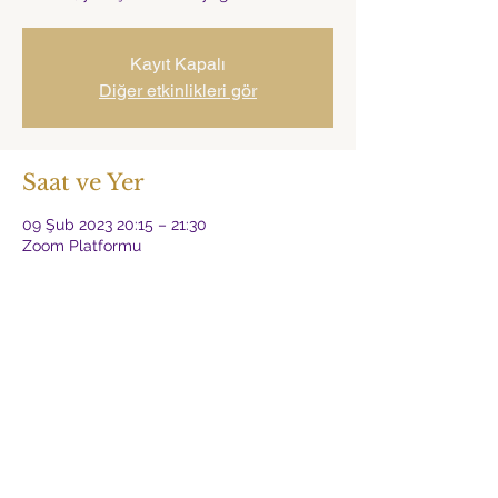
Kayıt Kapalı
Diğer etkinlikleri gör
Saat ve Yer
09 Şub 2023 20:15 – 21:30
Zoom Platformu
Hakkında
Asu Somer'in haftalık yoga dersi. Her 
Perşembe saat 20:15'de.
Derslere katılım, 
https://www.nefessyoga.com/ 
adresinden üyelik ile yapılır.